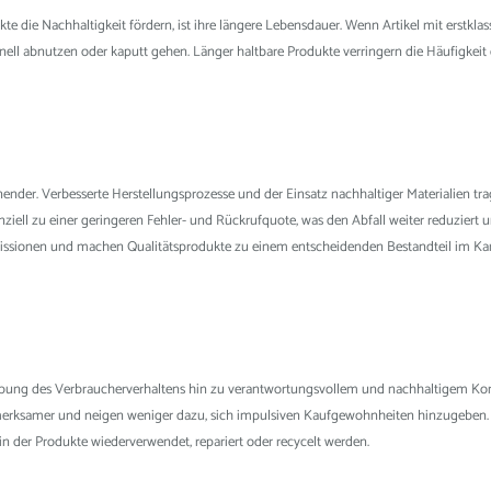
e die Nachhaltigkeit fördern, ist ihre längere Lebensdauer. Wenn Artikel mit erstkl
schnell abnutzen oder kaputt gehen. Länger haltbare Produkte verringern die Häufigke
nender. Verbesserte Herstellungsprozesse und der Einsatz nachhaltiger Materialien t
ziell zu einer geringeren Fehler- und Rückrufquote, was den Abfall weiter reduziert 
missionen und machen Qualitätsprodukte zu einem entscheidenden Bestandteil im K
hiebung des Verbraucherverhaltens hin zu verantwortungsvollem und nachhaltigem Ko
ufmerksamer und neigen weniger dazu, sich impulsiven Kaufgewohnheiten hinzugeben.
 in der Produkte wiederverwendet, repariert oder recycelt werden.