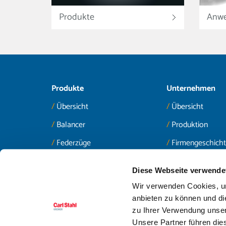
Produkte
Anw
Produkte
Unternehmen
Übersicht
Übersicht
Balancer
Produktion
Federzüge
Firmengeschich
Positionierer
Services
Diese Webseite verwende
Zubehör
Jobs & Karriere
Wir verwenden Cookies, um
News
anbieten zu können und di
zu Ihrer Verwendung unser
Unsere Partner führen die