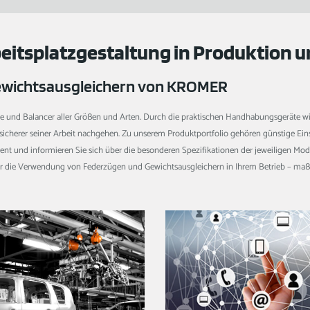
beitsplatzgestaltung in Produktion 
Gewichtsausgleichern von KROMER
züge und Balancer aller Größen und Arten. Durch die praktischen Handhabungsgerät
icherer seiner Arbeit nachgehen. Zu unserem Produktportfolio gehören günstige Ein
ent und informieren Sie sich über die besonderen Spezifikationen der jeweiligen Mo
für die Verwendung von Federzügen und Gewichtsausgleichern in Ihrem Betrieb – m