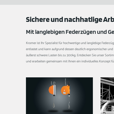
Sichere und nachhatlige Ar
Mit langlebigen Federzügen und 
Kromer ist Ihr Spezialist für hochwertige und langlebige Feder
entlastet und kann aufgrund dessen deutlich ergonomischer und s
äußerst schwere Lasten bis zu 300kg. Entdecken Sie unser Sortim
und erarbeiten gemeinsam mit Ihnen ein individuelles Konzept 