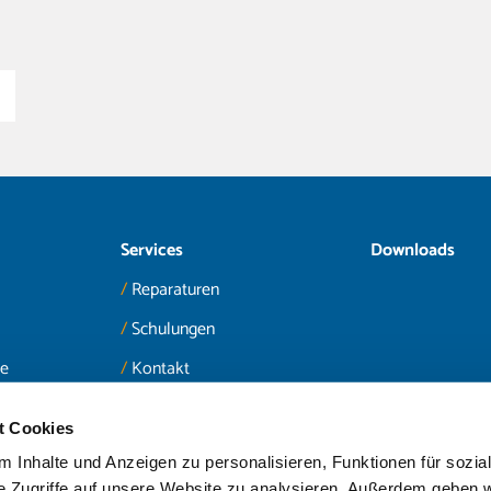
Services
Downloads
Reparaturen
Schulungen
te
Kontakt
t Cookies
 Inhalte und Anzeigen zu personalisieren, Funktionen für sozia
e Zugriffe auf unsere Website zu analysieren. Außerdem geben w