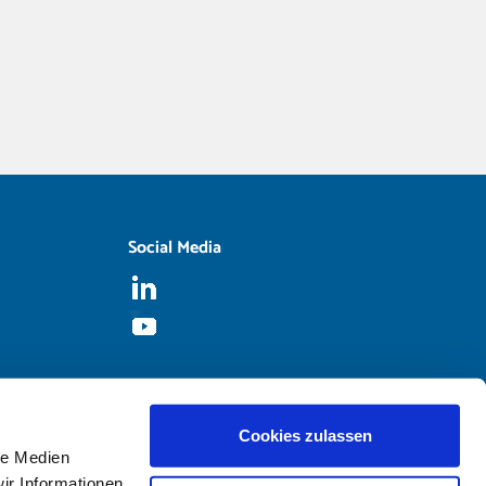
Social Media
Cookies zulassen
le Medien
ir Informationen