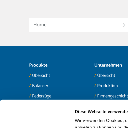
Home
Produkte
Unternehmen
Übersicht
Übersicht
Balancer
Produktion
Federzüge
Firmengeschich
Positionierer
Services
Diese Webseite verwende
Zubehör
Jobs & Karriere
Wir verwenden Cookies, um
News
anbieten zu können und di