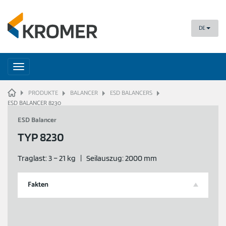
DE
Toggle
navigation
HOME
PRODUKTE
BALANCER
ESD BALANCERS
ESD BALANCER 8230
ESD Balancer
TYP 8230
Traglast: 3 – 21 kg | Seilauszug: 2000 mm
Fakten