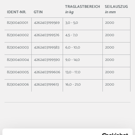
TRAGLASTBEREICH
SEILAUSZUG
E
IDENT-NR.
GTIN
in kg
in mm
i
8230040001
4262403199569
3,0 - 5,0
2000
3
8230040002
4262403199576
4,5 - 7,0
2000
3
8230040003
4262403199583
6,0 - 10,0
2000
4
8230040004
4262403199590
9,0 - 14,0
2000
4
8230040005
4262403199606
13,0 - 17,0
2000
4
8230040006
4262403199613
16,0 - 21,0
2000
4
Weitere Ausführungen: