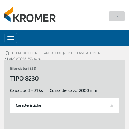
IT
Toggle
navigation
HOME
PRODOTTI
BILANCIATORI
ESD BILANCIATORI
BILANCIATORE ESD 8230
Bilanciatori ESD
TIPO 8230
Capacità: 3 – 21 kg | Corsa del cavo: 2000 mm
Caratteristiche