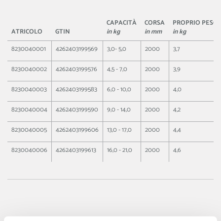
CAPACITÀ
CORSA
PROPRIO PESO
ATRICOLO
GTIN
in kg
in mm
in kg
8230040001
4262403199569
3,0- 5,0
2000
3,7
8230040002
4262403199576
4,5 - 7,0
2000
3,9
8230040003
4262403199583
6,0 - 10,0
2000
4,0
8230040004
4262403199590
9,0 - 14,0
2000
4,2
8230040005
4262403199606
13,0 - 17,0
2000
4,4
8230040006
4262403199613
16,0 - 21,0
2000
4,6