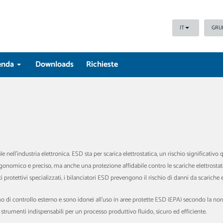
IT
GRU
enda
Downloads
Richieste
nell’industria elettronica. ESD sta per scarica elettrostatica, un rischio significativo 
omico e preciso, ma anche una protezione affidabile contro le scariche elettrostati
ti protettivi specializzati, i bilanciatori ESD prevengono il rischio di danni da scarich
 di controllo esterno e sono idonei all’uso in aree protette ESD (EPA) secondo la norm
strumenti indispensabili per un processo produttivo fluido, sicuro ed efficiente.