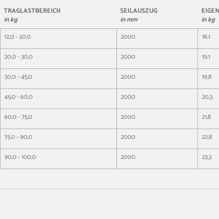
TRAGLASTBEREICH
SEILAUSZUG
EIGE
in kg
in mm
in kg
12,0 - 20,0
2000
18,1
20,0 - 30,0
2000
19,1
30,0 - 45,0
2000
19,8
45,0 - 60,0
2000
20,3
60,0 - 75,0
2000
21,8
75,0 - 90,0
2000
22,8
90,0 - 100,0
2000
23,3