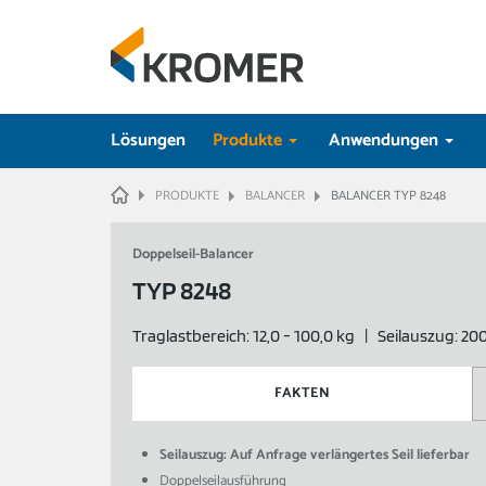
Lösungen
Produkte
Anwendungen
HOME
PRODUKTE
BALANCER
BALANCER TYP 8248
Doppelseil-Balancer
TYP 8248
Traglastbereich: 12,0 - 100,0 kg | Seilauszug: 2
FAKTEN
Seilauszug: Auf Anfrage verlängertes Seil lieferbar
Doppelseilausführung