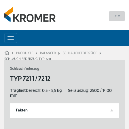
DE
Toggle
navigation
HOME
PRODUKTE
BALANCER
SCHLAUCHFEDERZÜGE
SCHLAUCH FEDERZUG TYP 7211
Schlauchfederzug
TYP 7211 / 7212
Traglastbereich: 0,5 - 5,5 kg | Seilauszug: 2500 / 1400
mm
Fakten