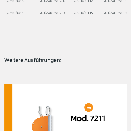
7211 0801 12
4262403190726
7212 0801 12
4262403190955
7211 0801 15
4262403190733
7212 0801 15
4262403190962
Weitere Ausführungen: