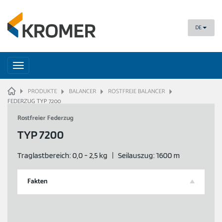
DE
Toggle
navigation
HOME
PRODUKTE
BALANCER
ROSTFREIE BALANCER
FEDERZUG TYP 7200
Rostfreier Federzug
TYP 7200
Traglastbereich: 0,0 - 2,5 kg | Seilauszug: 1600 m
Fakten