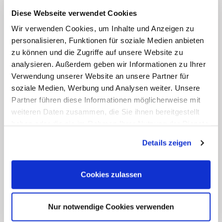
IDENT-NR.
GTIN
in kg
in mm
i
Diese Webseite verwendet Cookies
7200 080130
4262403190368
0,0 - 0,5
1600
0
Wir verwenden Cookies, um Inhalte und Anzeigen zu
personalisieren, Funktionen für soziale Medien anbieten
7200 080131
4262403190375
0,3 - 1,5
1600
0
zu können und die Zugriffe auf unsere Website zu
analysieren. Außerdem geben wir Informationen zu Ihrer
7200 080132
4262403190382
1,2 - 2,5
1600
0
Verwendung unserer Website an unsere Partner für
soziale Medien, Werbung und Analysen weiter. Unsere
Partner führen diese Informationen möglicherweise mit
weiteren Daten zusammen, die Sie ihnen bereitgestellt
haben oder die sie im Rahmen Ihrer Nutzung der Dienste
gesammelt haben. Sie geben Einwilligung zu unseren
Details zeigen
Weitere Ausführungen:
Cookies, wenn Sie unsere Webseite weiterhin nutzen.
Cookies zulassen
Nur notwendige Cookies verwenden